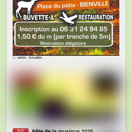
By
admin
•
Actualités
Fête de la musique 2025
AVR