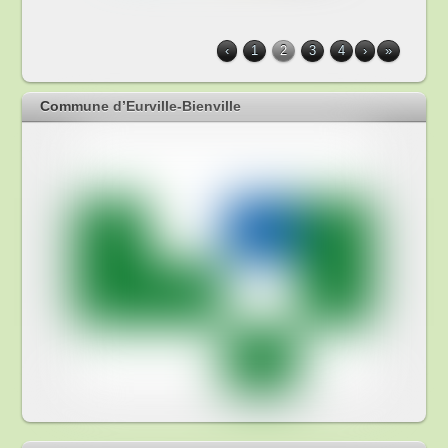
‹
1
2
3
4
›
»
Commune d’Eurville-Bienville