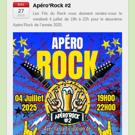
Apéro’Rock #2
MAI
27
Les Fils du Rock vous donnent rendez-vous le
2025
vendredi 4 juillet de 19h à 22h pour le deuxième
Apéro’Rock de l’année 2025.