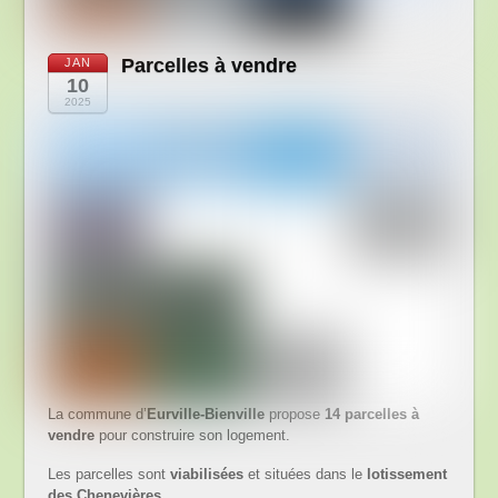
Parcelles à vendre
JAN
10
2025
La commune d’
Eurville-Bienville
propose
14 parcelles à
vendre
pour construire son logement.
Les parcelles sont
viabilisées
et situées dans le
lotissement
des Chenevières
.