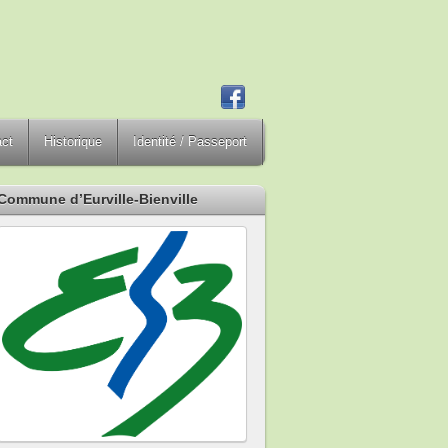
act
Historique
Identité / Passeport
Commune d’Eurville-Bienville