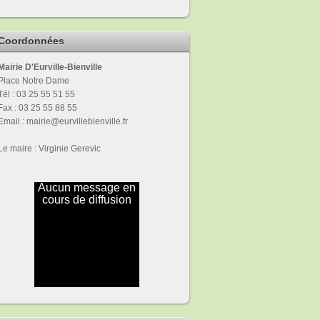
Coordonnées
Mairie D'Eurville-Bienville
Place Notre Dame
Tél : 03 25 55 51 55
Fax : 03 25 55 88 55
Email : mairie@eurvillebienville.fr
Le maire : Virginie Gerevic