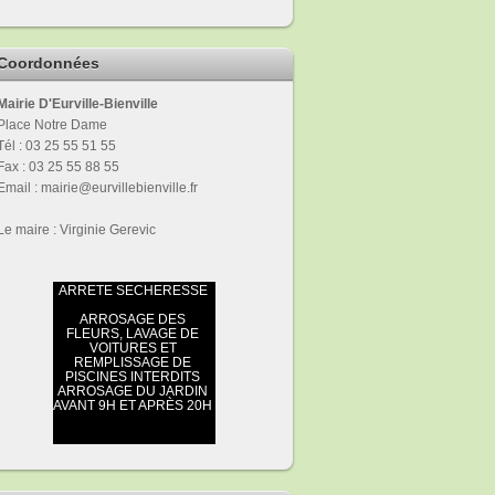
Coordonnées
Mairie D'Eurville-Bienville
Place Notre Dame
Tél : 03 25 55 51 55
Fax : 03 25 55 88 55
Email : mairie@eurvillebienville.fr
Le maire : Virginie Gerevic