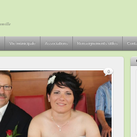
enville
Vie municipale
Associations
Renseignements utiles
Cont
0