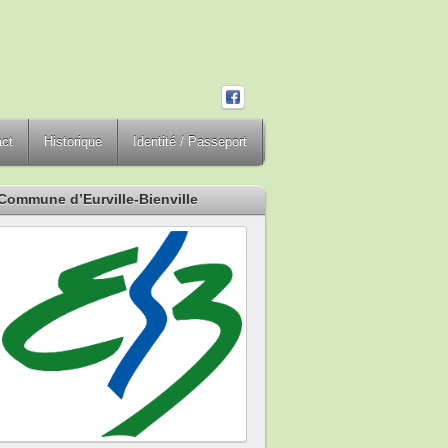
act
Historique
Identité / Passeport
Commune d’Eurville-Bienville