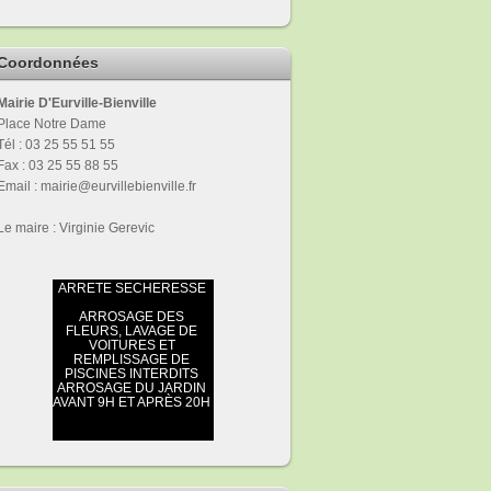
Coordonnées
Mairie D'Eurville-Bienville
Place Notre Dame
Tél : 03 25 55 51 55
Fax : 03 25 55 88 55
Email : mairie@eurvillebienville.fr
Le maire : Virginie Gerevic