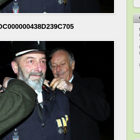
DC000000438D239C705