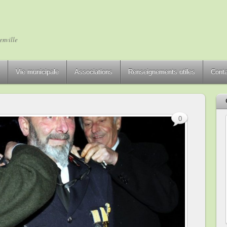
enville
Vie municipale
Associations
Renseignements utiles
Cont
0