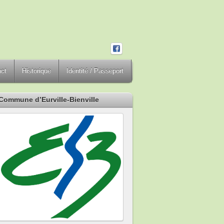
act
Historique
Identité / Passeport
Commune d’Eurville-Bienville