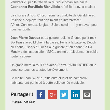
Vendredi 23 juin la fête de la Musique organisée par le
Cochonnet Eurvillois-Bienvillois
a été fêtée avec chaleur.
La
chorale A tout Chœur
sous la conduite de Géraldine et
Philippe a déployé tout son talent en interprétant :
Afrika, Connemara, le gitan, Soleil, soleil … Il y en avait pour
tous les goûts.
Jean-Pierre Duvaux
et sa guitare, puis le Groupe punk rock
So Tease
avec Michel à la basse, Fonz à la batterie, Deuch
au chant, Jissais et Lucas à la guitare et au chant ; le
DJ
Maxime
de l’association MSC a animé et fait danser le public
toute la soirée.
Un grand merci à tous et à
Jean-Pierre PARMENTIER
qui a
sonorisé tous les artistes bénévolement.
Le maire Jean BOZEK, plusieurs élus et de nombreux
habitants ont participé à cette belle soirée musicale.
Partager !
By
admin
•
Actualités