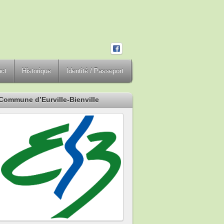
act
Historique
Identité / Passeport
Commune d’Eurville-Bienville