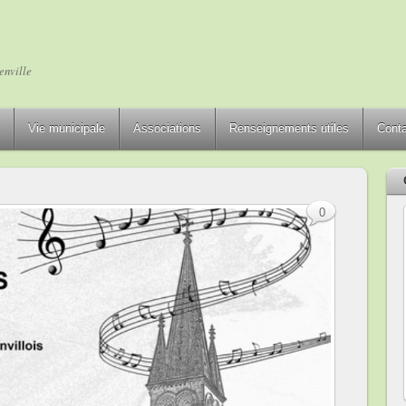
enville
Vie municipale
Associations
Renseignements utiles
Cont
0