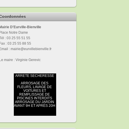
Coordonnées
Mairie D'Eurville-Bienville
Place Notre Dame
Tél : 03 25 55 51 55
Fax : 03 25 55 88 55
Email : mairie@eurvillebienville.fr
Le maire : Virginie Gerevic