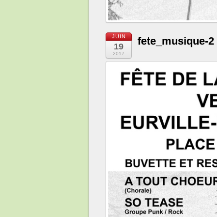
JUIN
fete_musique-2
19
2017