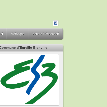
act
Historique
Identité / Passeport
Commune d’Eurville-Bienville