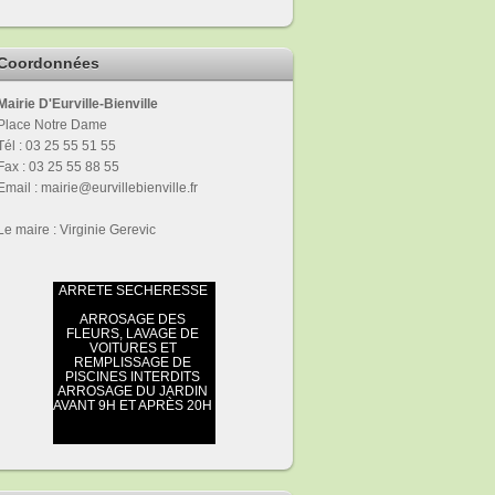
Coordonnées
Mairie D'Eurville-Bienville
Place Notre Dame
Tél : 03 25 55 51 55
Fax : 03 25 55 88 55
Email : mairie@eurvillebienville.fr
Le maire : Virginie Gerevic