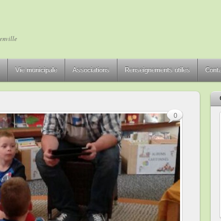
enville
Vie municipale
Associations
Renseignements utiles
Cont
0