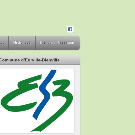
act
Historique
Identité / Passeport
Commune d’Eurville-Bienville