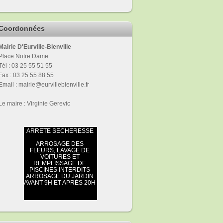
Coordonnées
Mairie D'Eurville-Bienville
Place Notre Dame
Tél : 03 25 55 51 55
Fax : 03 25 55 88 55
Email : mairie@eurvillebienville.fr
Le maire : Virginie Gerevic