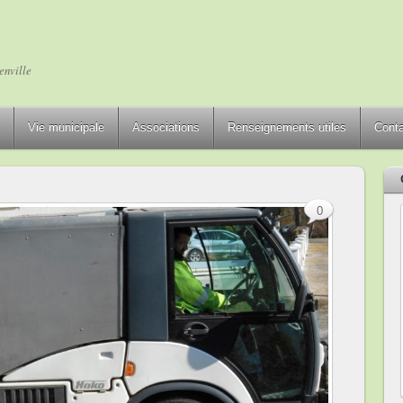
enville
Vie municipale
Associations
Renseignements utiles
Cont
0