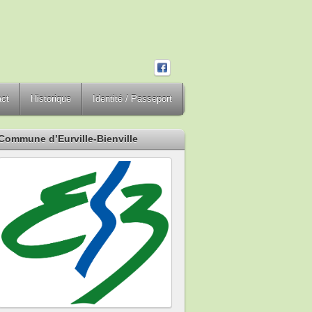
act
Historique
Identité / Passeport
Commune d’Eurville-Bienville