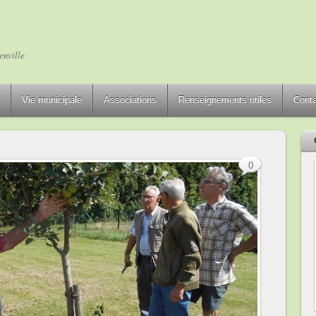
enville
Vie municipale
Associations
Renseignements utiles
Cont
0