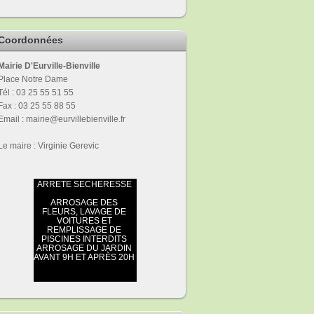
Coordonnées
Mairie D'Eurville-Bienville
Place Notre Dame
Tél : 03 25 55 51 55
Fax : 03 25 55 88 55
Email : mairie@eurvillebienville.fr
Le maire : Virginie Gerevic