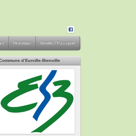
act
Historique
Identité / Passeport
Commune d’Eurville-Bienville