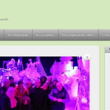
enville
Vie municipale
Associations
Renseignements utiles
Cont
0