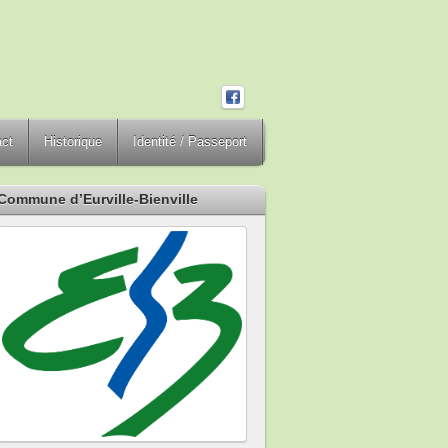
act
Historique
Identité / Passeport
Commune d’Eurville-Bienville