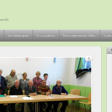
enville
Vie municipale
Associations
Renseignements utiles
Cont
0