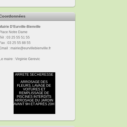
Coordonnées
Mairie D'Eurville-Bienville
Place Notre Dame
Tél : 03 25 55 51 55
Fax : 03 25 55 88 55
Email : mairie@eurvillebienville.fr
Le maire : Virginie Gerevic