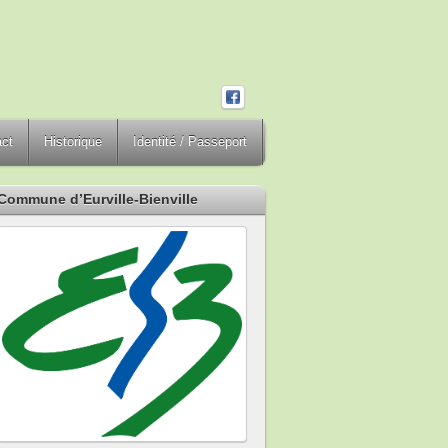
act
Historique
Identité / Passeport
Commune d’Eurville-Bienville