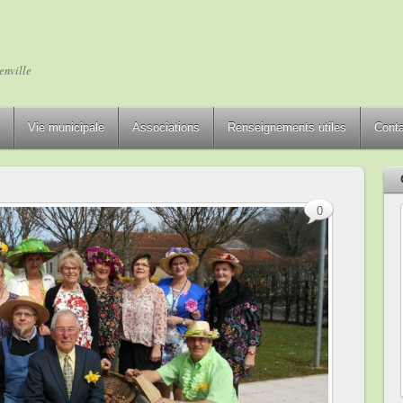
enville
Vie municipale
Associations
Renseignements utiles
Cont
0