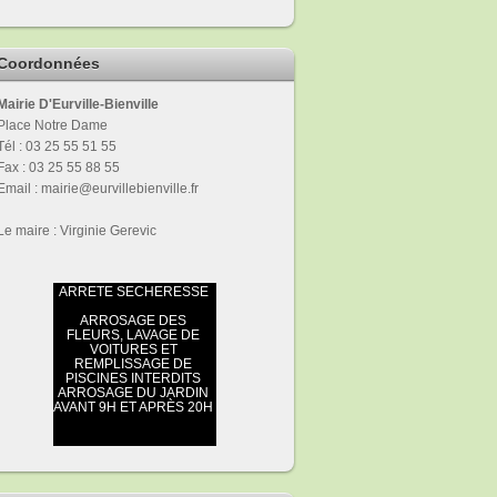
Coordonnées
Mairie D'Eurville-Bienville
Place Notre Dame
Tél : 03 25 55 51 55
Fax : 03 25 55 88 55
Email : mairie@eurvillebienville.fr
Le maire : Virginie Gerevic