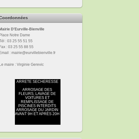
Coordonnées
Mairie D'Eurville-Bienville
Place Notre Dame
Tél : 03 25 55 51 55
Fax : 03 25 55 88 55
Email : mairie@eurvillebienville.fr
Le maire : Virginie Gerevic