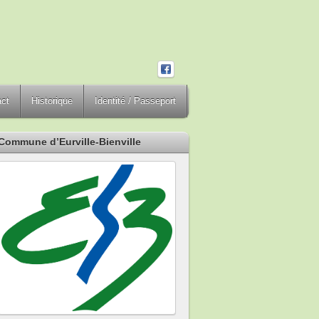
act
Historique
Identité / Passeport
Commune d’Eurville-Bienville