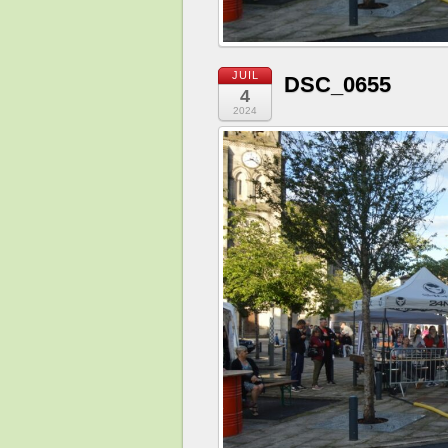
JUIL
DSC_0655
4
2024