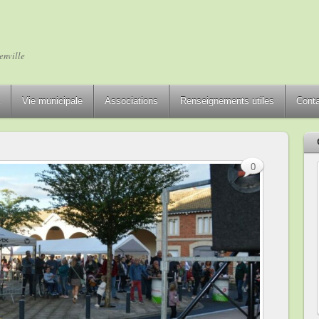
enville
Vie municipale
Associations
Renseignements utiles
Cont
0