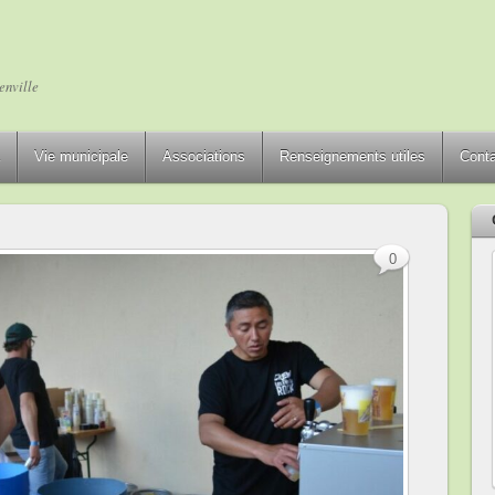
enville
Vie municipale
Associations
Renseignements utiles
Cont
0