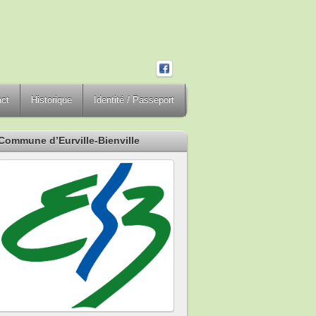
act
Historique
Identité / Passeport
Commune d’Eurville-Bienville