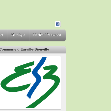
act
Historique
Identité / Passeport
Commune d’Eurville-Bienville