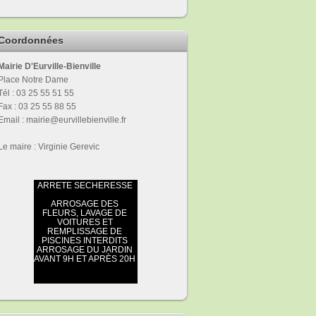
Coordonnées
Mairie D'Eurville-Bienville
Place Notre Dame
Tél : 03 25 55 51 55
Fax : 03 25 55 88 55
Email : mairie@eurvillebienville.fr
Le maire : Virginie Gerevic