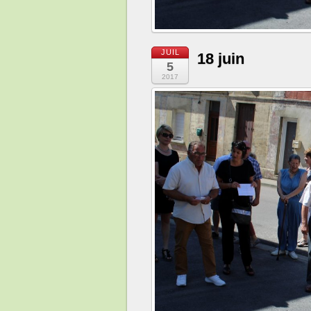
JUIL
18 juin
5
2017