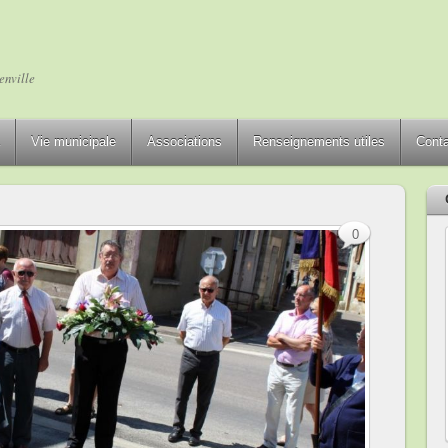
enville
Vie municipale
Associations
Renseignements utiles
Cont
0