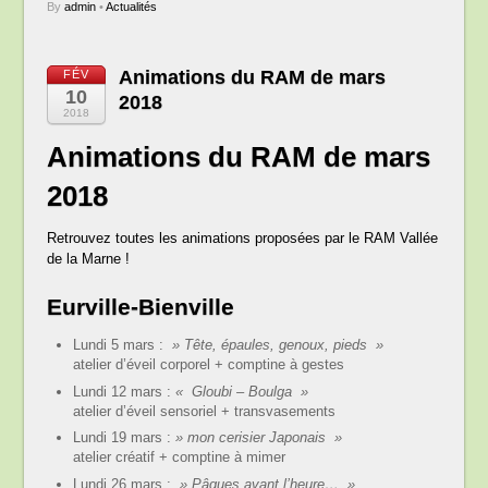
By
admin
•
Actualités
Animations du RAM de mars
FÉV
10
2018
2018
Animations du RAM de mars
2018
Retrouvez toutes les animations proposées par le RAM Vallée
de la Marne !
Eurville-Bienville
Lundi 5 mars :
» Tête, épaules, genoux, pieds »
atelier d’éveil corporel + comptine à gestes
Lundi 12 mars :
«
Gloubi – Boulga »
atelier d’éveil sensoriel + transvasements
Lundi 19 mars :
» mon cerisier Japonais »
atelier créatif + comptine à mimer
Lundi 26 mars :
» Pâques avant l’heure… »