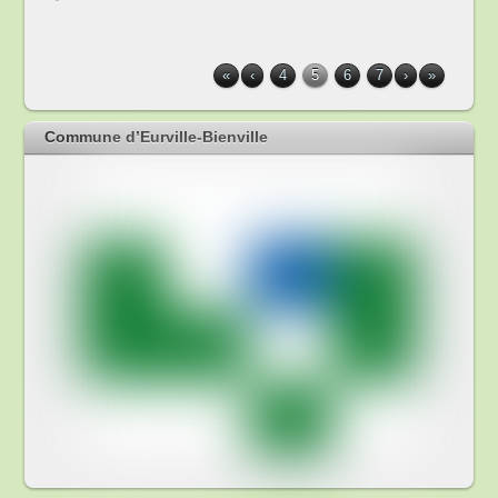
«
‹
4
5
6
7
›
»
Commune d’Eurville-Bienville